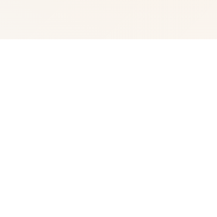
🗳️ galGame介绍
主人公南真树夫跟及川城二、园部光从小一起长大。 以为
他们三人能一直在一起，但是某日意外发现城二和光之间互
相交换日记，还目睹两人相拥一幕，他觉得两人背叛了自
己。 他的性情开始变得奇怪，不断与两人产生矛盾，即使
光每次都偏帮自己，他也毫不领情，认为对方不配做他的朋
友。 这时候，光的姐姐空因为担心妹妹的关系主动找主人
公谈话，却没料到...... 没有照明的漆黑的房间从厕所里连绵
不绝地传来水流声。1分、2分...不、5分不管过去多久，声
音都没有断绝...在恋人面前被侵饭的女人...