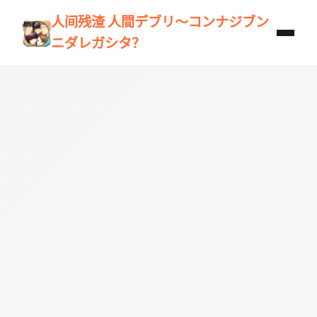
人间残渣 人間デブリ～コンナジブン
ニダレガシタ？