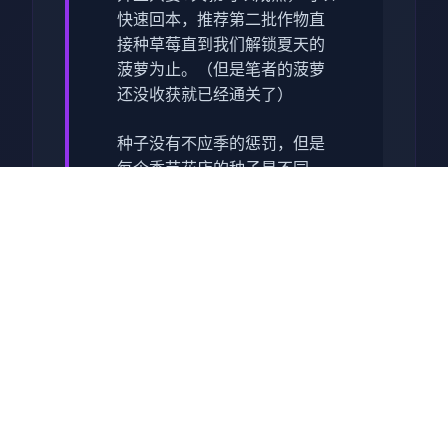
快速回本，推荐第二批作物直
接种草莓直到我们解锁夏天的
菠萝为止。（但是笔者的菠萝
还没收获就已经通关了）
种子没有不应季的惩罚，但是
每个季节花店的种子是不同
的，所以我们最好在夏天之前
屯一批草莓种子。 （另外要注
意每个季度的第一天花店不开
门，请计划好你的收获时间）