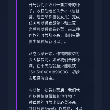
开局我们会收到一些芜菁的种
子，收获后给ビスティ（碧丝
蒂，后面简称镇长女儿）完成
任务可以解锁胡萝卜和土豆，
之后可以解锁卷心菜，前三种
作物的收益都不高，我们只需
要少量种植就可以了。
从卷心菜开始，作物的收益将
会大幅提高，如果我们全部种
满，在十天后就至少能收获
15*15*840=189000G，初步
实现经济自由。
收获第一批卷心菜后，我们就
可以种植草莓和其他作物了。
种草莓的收益比卷心菜还高，
并且只要5天就可以成熟，可以