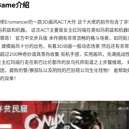
lGame介绍
佬Eromancer的一款3D画风ACT大作 这个大佬的前作包含了
-玛莉兹和机器。 这次ACT主要是女主红玛瑙在类似玛莉兹和机
罪恶！ 官方中文步兵版 本作拥有非常流畅的格斗场景，如同街
 建模画风十分的出色，有着3D动画一般动态场景 然后还有非
超过200种奇妙道具等你收集 街机手感，实用画风，充满挑战性
女主红玛瑙行走在新巴比伦都市的反乌托邦街道之上步履维艰。 
团，腐败的警/察部队以及阴险的巴别塔公司生化怪物！ 能帮助
的双拳！