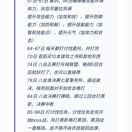
57日-61日 集训，56日确保睡觉能补满
体力，状态尽量拉到满
提升攻击能力（加攻和技），提升防御
能力（加防和毅），提升技能能力（加
智和技能点），提升元气（加体力和状
态）
64-67日 每天都打讨伐委托，并打完
70日 逛街买10本冒险之书和其他东西
74日 八会正赛打斥候联盟，格挡5回合
后就好打了，也可以直接莽
78日 八会准决赛七星事务所，速战速
决，拖到后面对手加攻击难打
84日 八会决赛打拂晓，撑过三回合打黑
影，决赛中断
85-99日 打讨伐任务，讨伐任务走完开
始boss战，先打黑影再打黑洞，黑洞战
一直格挡，血不够开由衣技能回血撑，