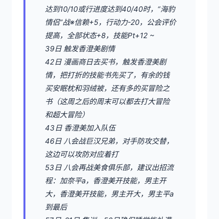
达到10/10或行进度达到40/40时，“海豹
情侣”战※信赖+5，行动力-20，公会评价
提高，全部状态+8，技能Pt+12 ~
39日 触发香澄美剧情
42日 漫画商日去买书，触发香澄美剧
情，把打折的技能书先买了，有余的钱
买安眠枕和羽绒被，还有多的买冒险之
书（这周之后的周末可以都去打大冒险
和超大冒险）
43日 香澄美加入队伍
46日 八会战巨汉兄弟，对手防攻交替，
这边可以攻防对应着打
53日 八会再战美食俱乐部，建议出招流
程：加奈平a，香澄美开技能，男主开
大，香澄美开技能，男主开大，男主平a
到最后