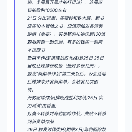
输，多周目开局才能打得过）。这周应
该能盈利10000左右
21日 外出逛街，买哑铃和铁木屐，到书
店买10本冒险之书，应该能触发香澄美
剧情（重要），买足够的礼物送到100信
赖后解锁一起洗澡，有多的钱买一到两
本技能书
新菜单作战(拂晓战败北路线)25日 25日
当晚让妹妹做晚饭（最好多做几天），
触发“新菜单作战”第二天以后，公会活动
后妹妹来开发新菜单，会触发几次剧
情。
海豹驱除作战(拂晓战胜利路线)25日 实
力测试(由香里)
打赢→转移到海豹驱除作战，失败→转移
到新菜单作战
29日 触发讨伐委托(期限3日)海豹驱除数