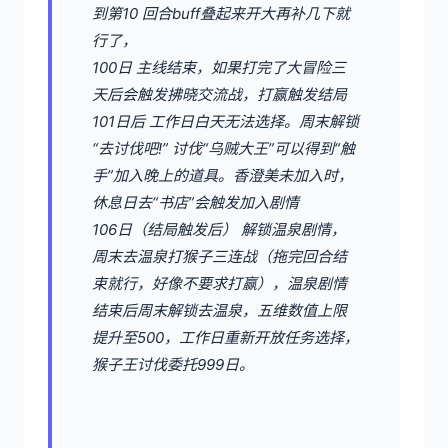
到第10 回合buff叠起来开大再补几下就
行了，
100日 主线结束，如果打完了大冒险三
天后会触发拂晓交流战，打赢触发结局
101日后 工作日白天无法选择。周末解锁
“去讨伐吧!” 讨伐“乌贼大王”可以得到“触
手”加入晚上的道具。香澄美未加入时，
休息日去“书店”会触发加入剧情
106日（结局触发后） 解锁温泉剧情，
周末去温泉打猴子三连战（拖完回合结
束就行，好像不要求打赢），温泉剧情
结束后周末解锁去温泉，五维数值上限
提升至500，工作日重新开放任务选择，
猴子王讨伐委托999日。