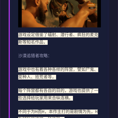
游戏设定借鉴了辐射、潜行者、疯狂的麦克
斯等知名作品，
沙漠追猎者攻略：
游戏中也有着各种各样的阵营，譬如尸鬼、
变种人、拾荒者等，
每个阵营都有各自的目的，游戏也提供了一
些选择给玩家用来合纵连横。
不同于为H而H，本作主打的是剧情为先，H