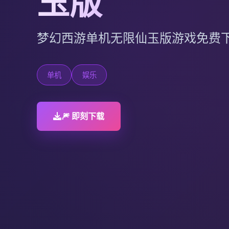
玉版
梦幻西游单机无限仙玉版游戏免费
单机
娱乐
🎆 即刻下载