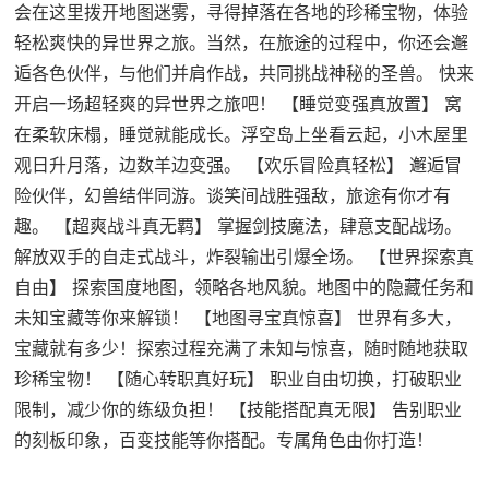
会在这里拨开地图迷雾，寻得掉落在各地的珍稀宝物，体验
轻松爽快的异世界之旅。当然，在旅途的过程中，你还会邂
逅各色伙伴，与他们并肩作战，共同挑战神秘的圣兽。 快来
开启一场超轻爽的异世界之旅吧！ 【睡觉变强真放置】 窝
在柔软床榻，睡觉就能成长。浮空岛上坐看云起，小木屋里
观日升月落，边数羊边变强。 【欢乐冒险真轻松】 邂逅冒
险伙伴，幻兽结伴同游。谈笑间战胜强敌，旅途有你才有
趣。 【超爽战斗真无羁】 掌握剑技魔法，肆意支配战场。
解放双手的自走式战斗，炸裂输出引爆全场。 【世界探索真
自由】 探索国度地图，领略各地风貌。地图中的隐藏任务和
未知宝藏等你来解锁！ 【地图寻宝真惊喜】 世界有多大，
宝藏就有多少！探索过程充满了未知与惊喜，随时随地获取
珍稀宝物！ 【随心转职真好玩】 职业自由切换，打破职业
限制，减少你的练级负担！ 【技能搭配真无限】 告别职业
的刻板印象，百变技能等你搭配。专属角色由你打造！