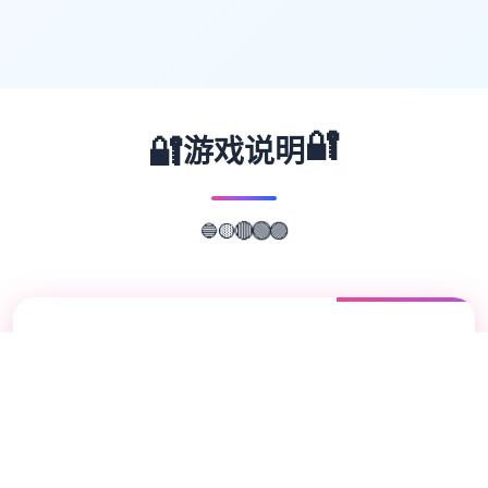
🔐
🔐
游戏说明
🔵
🟡
🟣
🔴
🟢
📖
游戏故事
✨
兵长提尔在大统一战争中出色的表现为他赢得
了“长枪使提尔”的美称，他的功勋和威名在军
队中无人不知晓，无人不称赞。所有人（包括